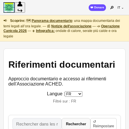
👤
🔎
❤️ Donare
IT ⌄
↪
📢
Scoprire:
🗺️
Panorama documentario
: una mappa documentaria dei
temi legati all’ora legale. — 📰
Notizie dell’associazione
— 📣
Operazione
Canicola 2026
— ☀️
Infografica:
ondate di calore, serate più calde e ora
legale
Riferimenti documentari
Approccio documentario e accesso ai riferimenti
dell'Associazione ACHED.
Langue :
Filtré sur : FR
↺
Rechercher
Reimpostare