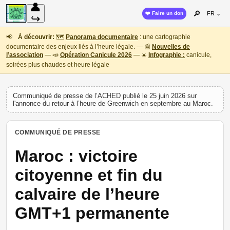
👤
🔎
❤️ Faire un don
FR ⌄
↪
📢
À découvrir:
🗺️
Panorama documentaire
: une cartographie
documentaire des enjeux liés à l’heure légale. — 📰
Nouvelles de
l’association
— 📣
Opération Canicule 2026
— ☀️
Infographie :
canicule,
soirées plus chaudes et heure légale
Communiqué de presse de l’ACHED publié le 25 juin 2026 sur
l'annonce du retour à l’heure de Greenwich en septembre au Maroc.
COMMUNIQUÉ DE PRESSE
Maroc : victoire
citoyenne et fin du
calvaire de l’heure
GMT+1 permanente