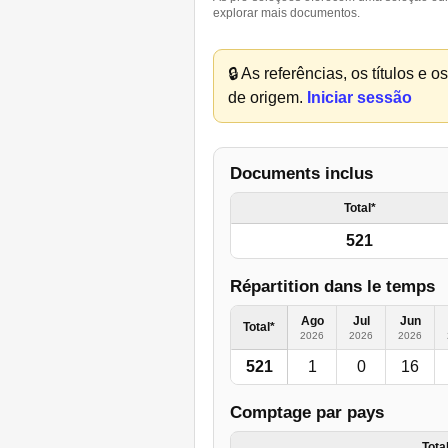
explorar mais documentos.
🔒
As referências, os títulos e 
de origem.
Iniciar sessão
Documents inclus
Total*
521
Répartition dans le temps
Ago
Jul
Jun
Total*
2026
2026
2026
521
1
0
16
Comptage par pays
Tota