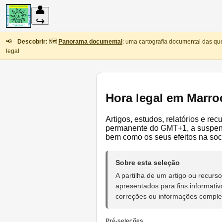
👤
↪
📢
Descobrir:
🗺️
Panorama documental
: uma cartografia documental das qu
legal
Hora legal em Marro
Artigos, estudos, relatórios e r
permanente do GMT+1, a suspensã
bem como os seus efeitos na soc
Sobre esta seleção
A partilha de um artigo ou recu
apresentados para fins informativ
correções ou informações compl
Pré-seleções