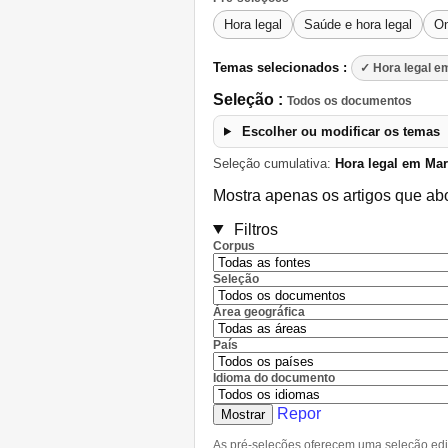
Hora legal
Saúde e hora legal
On
Temas selecionados :
✓ Hora legal e
Seleção :
Todos os documentos
Escolher ou modificar os temas
Seleção cumulativa:
Hora legal em Ma
Mostra apenas os artigos que ab
Filtros
Corpus
Seleção
Área geográfica
País
Idioma do documento
Repor
Mostrar
As pré-seleções oferecem uma seleção editori