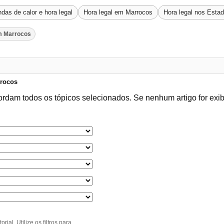
das de calor e hora legal
Hora legal em Marrocos
Hora legal nos Esta
m Marrocos
rrocos
ordam todos os tópicos selecionados. Se nenhum artigo for exi
al. Utilize os filtros para