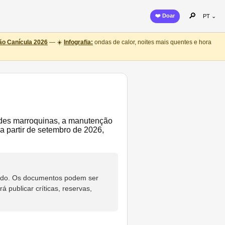
🔎
❤️ Doar
PT ⌄
o Canícula 2026
— ☀️
Infografia:
ondas de calor, noites mais quentes e hora
dades marroquinas, a manutenção
 partir de setembro de 2026,
eúdo. Os documentos podem ser
 publicar críticas, reservas,