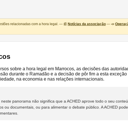
estões relacionadas com a hora legal. — 📰
Notícias da associação
— 📣
Operaçã
cos
ecursos sobre a hora legal em Marrocos, as decisões das autori
o durante o Ramadão e a decisão de pôr fim a esta exceção a
iedade, na economia e nas relações internacionais.
rso neste panorama não significa que a ACHED aprove todo o seu cont
os ou documentais, ou para alimentar o debate público. A ACHED poderá
ementares.