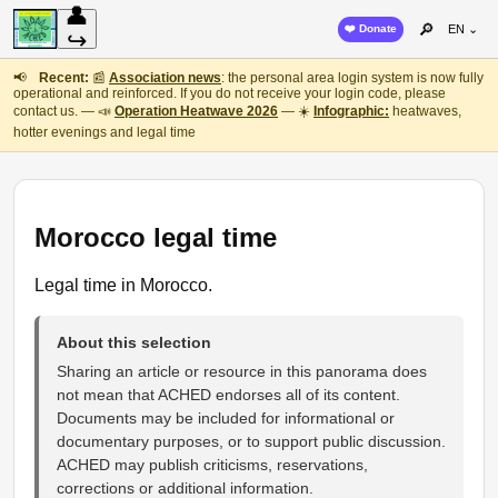
👤
🔎
❤️ Donate
EN ⌄
↪
📢
Recent:
📰
Association news
: the personal area login system is now fully
operational and reinforced. If you do not receive your login code, please
contact us. — 📣
Operation Heatwave 2026
— ☀️
Infographic:
heatwaves,
hotter evenings and legal time
Morocco legal time
Legal time in Morocco.
About this selection
Sharing an article or resource in this panorama does
not mean that ACHED endorses all of its content.
Documents may be included for informational or
documentary purposes, or to support public discussion.
ACHED may publish criticisms, reservations,
corrections or additional information.