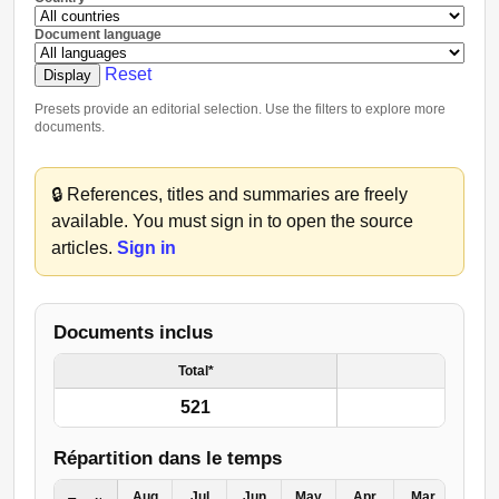
Document language
Reset
Display
Presets provide an editorial selection. Use the filters to explore more
documents.
🔒
References, titles and summaries are freely
available. You must sign in to open the source
articles.
Sign in
Documents inclus
Total*
521
Répartition dans le temps
Aug
Jul
Jun
May
Apr
Mar
Feb