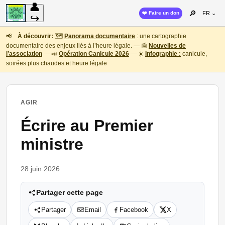
👤
🔎
❤️ Faire un don
FR ⌄
↪
📢
À découvrir:
🗺️
Panorama documentaire
: une cartographie
documentaire des enjeux liés à l’heure légale. — 📰
Nouvelles de
l’association
— 📣
Opération Canicule 2026
— ☀️
Infographie :
canicule,
soirées plus chaudes et heure légale
AGIR
Écrire au Premier
ministre
28 juin 2026
Partager cette page
Partager
Email
Facebook
X