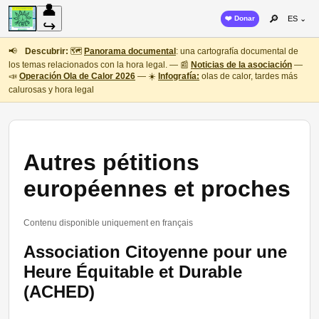
👤
🔎
❤️ Donar
ES ⌄
↪
📢
Descubrir:
🗺️
Panorama documental
: una cartografía documental de
los temas relacionados con la hora legal. — 📰
Noticias de la asociación
—
📣
Operación Ola de Calor 2026
— ☀️
Infografía:
olas de calor, tardes más
calurosas y hora legal
Autres pétitions
européennes et proches
Contenu disponible uniquement en français
Association Citoyenne pour une
Heure Équitable et Durable
(ACHED)