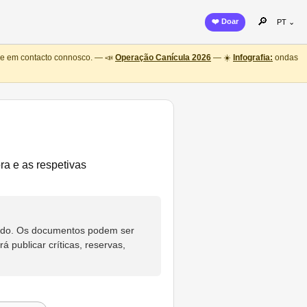
🔎
❤️ Doar
PT ⌄
ntre em contacto connosco. — 📣
Operação Canícula 2026
— ☀️
Infografia:
ondas
a e as respetivas
eúdo. Os documentos podem ser
 publicar críticas, reservas,