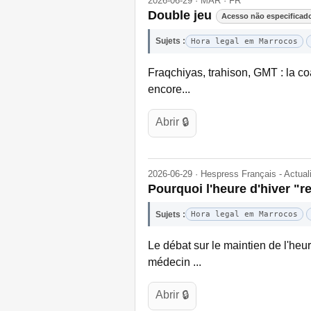
2026-06-29 · MAR · FR
Double jeu
Acesso não especificad
Sujets :
Hora legal em Marrocos
Fraqchiyas, trahison, GMT : la coa
encore...
Abrir 🔒
2026-06-29 · Hespress Français - Actua
Pourquoi l'heure d'hiver "
Sujets :
Hora legal em Marrocos
Le débat sur le maintien de l'he
médecin ...
Abrir 🔒