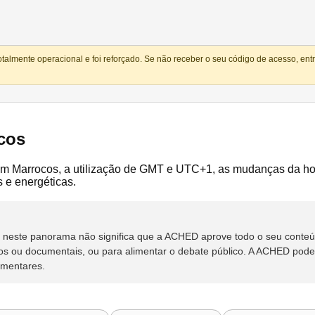
totalmente operacional e foi reforçado. Se não receber o seu código de acesso, e
cos
m Marrocos, a utilização de GMT e UTC+1, as mudanças da hor
s e energéticas.
rso neste panorama não significa que a ACHED aprove todo o seu cont
os ou documentais, ou para alimentar o debate público. A ACHED poderá
ementares.