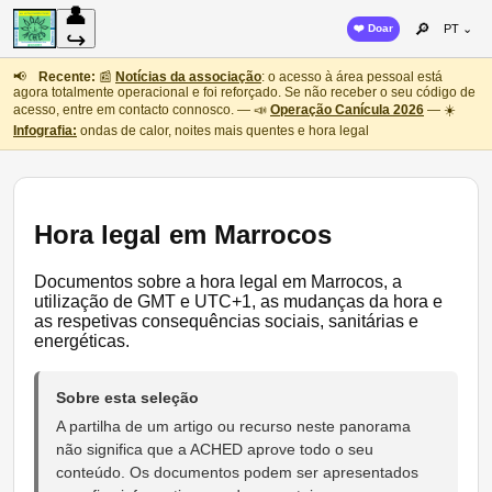
👤
🔎
❤️ Doar
PT ⌄
↪
📢
Recente:
📰
Notícias da associação
: o acesso à área pessoal está
agora totalmente operacional e foi reforçado. Se não receber o seu código de
acesso, entre em contacto connosco. — 📣
Operação Canícula 2026
— ☀️
Infografia:
ondas de calor, noites mais quentes e hora legal
Hora legal em Marrocos
Documentos sobre a hora legal em Marrocos, a
utilização de GMT e UTC+1, as mudanças da hora e
as respetivas consequências sociais, sanitárias e
energéticas.
Sobre esta seleção
A partilha de um artigo ou recurso neste panorama
não significa que a ACHED aprove todo o seu
conteúdo. Os documentos podem ser apresentados