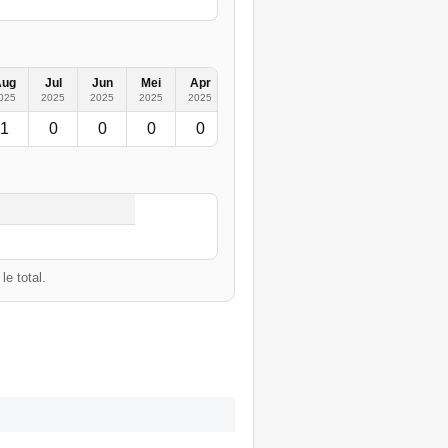
Aug
Jul
Jun
Mei
Apr
Mrt
Feb
Jan
2019
2
025
2025
2025
2025
2025
2025
2025
2025
1
0
0
0
0
1
0
0
1
e total.