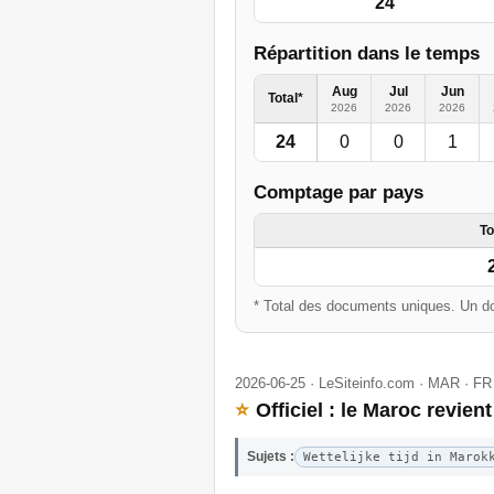
24
Répartition dans le temps
Aug
Jul
Jun
Total*
2026
2026
2026
24
0
0
1
Comptage par pays
To
* Total des documents uniques. Un do
2026-06-25 · LeSiteinfo.com · MAR · FR
⭐
Officiel : le Maroc revient
Sujets :
Wettelijke tijd in Marok