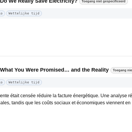
 Do We Really Save Electricity?
Toegang niet gespecificeerd
ko
Wettelijke tijd
: What You Were Promised… and the Reality
Toegang nie
ko
Wettelijke tijd
nte était censée réduire la facture énergétique. Une analyse 
négales, tandis que les coûts sociaux et économiques viennent en 