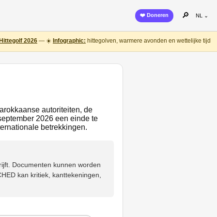
🔎
❤️ Doneren
NL ⌄
Hittegolf 2026
— ☀️
Infographic:
hittegolven, warmere avonden en wettelijke tijd
Marokkaanse autoriteiten, de
september 2026 een einde te
ernationale betrekkingen.
hrijft. Documenten kunnen worden
HED kan kritiek, kanttekeningen,