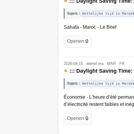
⭐
::: Daylight Saving Time:
Sujets :
Wettelijke tijd in Marok
Sahafa - Maroc - Le Brief
Openen 🔒
2026-04-15 · lebrief.ma · MAR · FR
⭐
::: Daylight Saving Time
Sujets :
Wettelijke tijd in Marok
Économie - L’heure d’été permane
d’électricité restent faibles et i
Openen 🔒