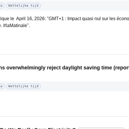
ko
Wettelijke tijd
ique le April 16, 2026: "GMT+1 : Impact quasi nul sur les écono
 #laMatinale".
 overwhelmingly reject daylight saving time (report
ko
Wettelijke tijd