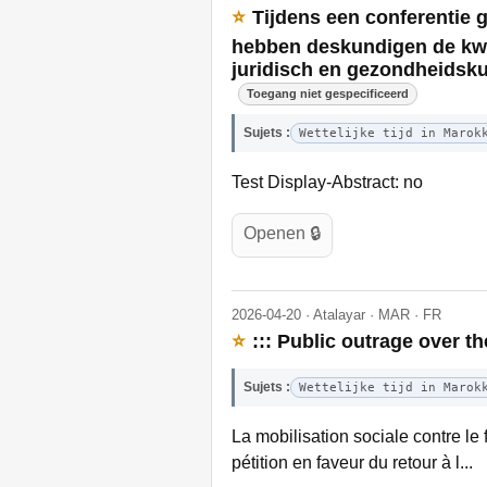
⭐
Tijdens een conferentie 
hebben deskundigen de kwe
juridisch en gezondheidskun
Toegang niet gespecificeerd
Sujets :
Wettelijke tijd in Marok
Test Display-Abstract: no
Openen 🔒
2026-04-20 · Atalayar · MAR · FR
⭐
::: Public outrage over 
Sujets :
Wettelijke tijd in Marok
La mobilisation sociale contre l
pétition en faveur du retour à l...