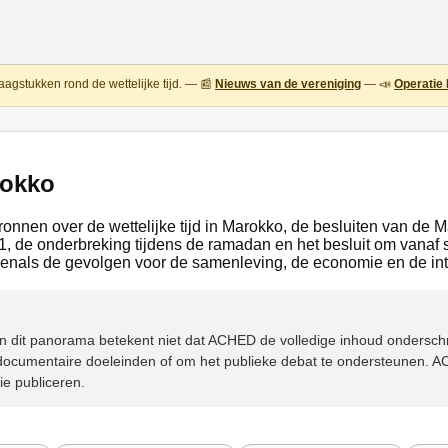
aagstukken rond de wettelijke tijd. — 📰
Nieuws van de vereniging
— 📣
Operatie 
rokko
bronnen over de wettelijke tijd in Marokko, de besluiten van de 
 de onderbreking tijdens de ramadan en het besluit om vanaf 
enals de gevolgen voor de samenleving, de economie en de int
n in dit panorama betekent niet dat ACHED de volledige inhoud ondersc
ocumentaire doeleinden of om het publieke debat te ondersteunen. AC
ie publiceren.