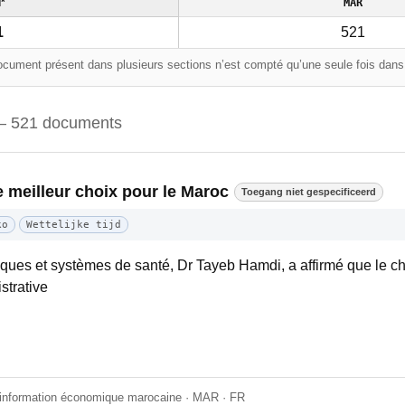
l*
MAR
1
521
cument présent dans plusieurs sections n’est compté qu’une seule fois dans l
 521 documents
e meilleur choix pour le Maroc
Toegang niet gespecificeerd
ko
Wettelijke tijd
ques et systèmes de santé, Dr Tayeb Hamdi, a affirmé que le ch
strative
'information économique marocaine · MAR · FR