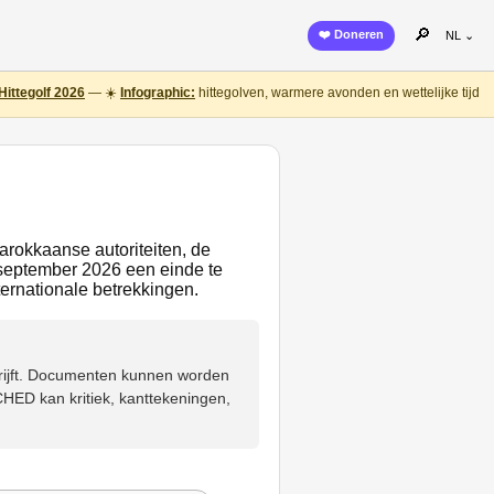
🔎
❤️ Doneren
NL ⌄
Hittegolf 2026
— ☀️
Infographic:
hittegolven, warmere avonden en wettelijke tijd
Marokkaanse autoriteiten, de
september 2026 een einde te
ernationale betrekkingen.
hrijft. Documenten kunnen worden
HED kan kritiek, kanttekeningen,