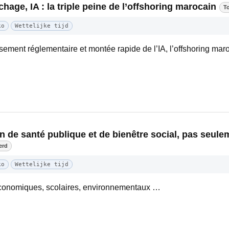
hage, IA : la triple peine de l’offshoring marocain
T
ko
Wettelijke tijd
ssement réglementaire et montée rapide de l’IA, l’offshoring ma
n de santé publique et de bienêtre social, pas seul
erd
ko
Wettelijke tijd
oéconomiques, scolaires, environnementaux …