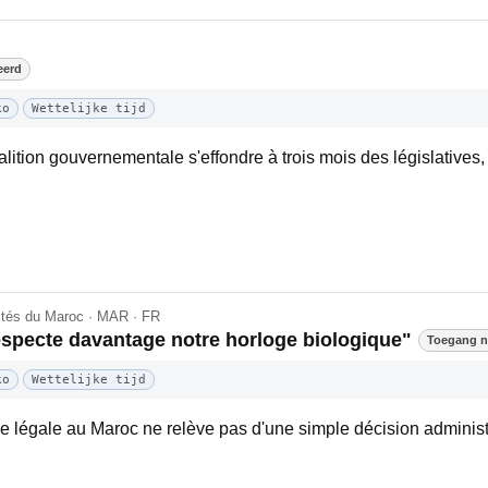
eerd
ko
Wettelijke tijd
lition gouvernementale s'effondre à trois mois des législatives, e
lités du Maroc · MAR · FR
respecte davantage notre horloge biologique"
Toegang ni
ko
Wettelijke tijd
ure légale au Maroc ne relève pas d'une simple décision adminis