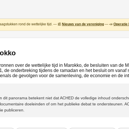
aagstukken rond de wettelijke tijd. — 📰
Nieuws van de vereniging
— 📣
Operatie 
rokko
bronnen over de wettelijke tijd in Marokko, de besluiten van de 
 de onderbreking tijdens de ramadan en het besluit om vanaf 
enals de gevolgen voor de samenleving, de economie en de int
n in dit panorama betekent niet dat ACHED de volledige inhoud ondersc
ocumentaire doeleinden of om het publieke debat te ondersteunen. AC
ie publiceren.