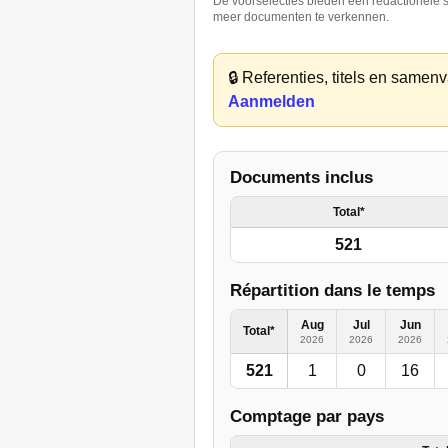
De voorselecties bieden een redactionele se
meer documenten te verkennen.
🔒
Referenties, titels en samenva
Aanmelden
Documents inclus
Total*
521
Répartition dans le temps
Aug
Jul
Jun
Total*
2026
2026
2026
521
1
0
16
Comptage par pays