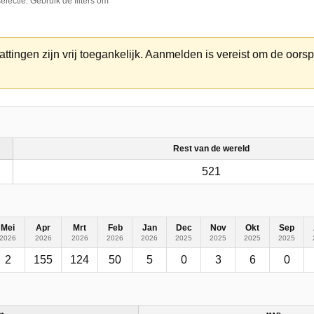
lectie. Gebruik de filters om
ttingen zijn vrij toegankelijk. Aanmelden is vereist om de oorsp
Rest van de wereld
521
Mei
Apr
Mrt
Feb
Jan
Dec
Nov
Okt
Sep
2026
2026
2026
2026
2026
2025
2025
2025
2025
2
155
124
50
5
0
3
6
0