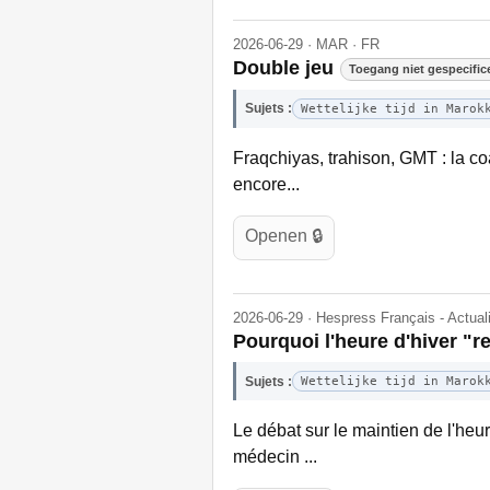
2026-06-29 · MAR · FR
Double jeu
Toegang niet gespecific
Sujets :
Wettelijke tijd in Marok
Fraqchiyas, trahison, GMT : la coa
encore...
Openen 🔒
2026-06-29 · Hespress Français - Actua
Pourquoi l'heure d'hiver "
Sujets :
Wettelijke tijd in Marok
Le débat sur le maintien de l'he
médecin ...