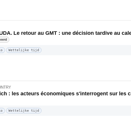
A. Le retour au GMT : une décision tardive au calen
ceerd
ko
Wettelijke tijd
OUNTRY
ich : les acteurs économiques s'interrogent sur les
ko
Wettelijke tijd