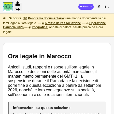
👤
🔎
❤️ Donare
IT ⌄
↪
📢
Scoprire:
🗺️
Panorama documentario
: una mappa documentaria dei
temi legati all’ora legale. — 📰
Notizie dell’associazione
— 📣
Operazione
Canicola 2026
— ☀️
Infografica:
ondate di calore, serate più calde e ora
legale
Ora legale in Marocco
Articoli, studi, rapporti e risorse sull'ora legale in
Marocco, le decisioni delle autorità marocchine, il
mantenimento permanente del GMT+1, la
sospensione durante il Ramadan e la decisione di
porre fine a questa eccezione a partire da settembre
2026, nonché le loro conseguenze sulla società,
sull'economia e sulle relazioni internazionali.
Informazioni su questa selezione