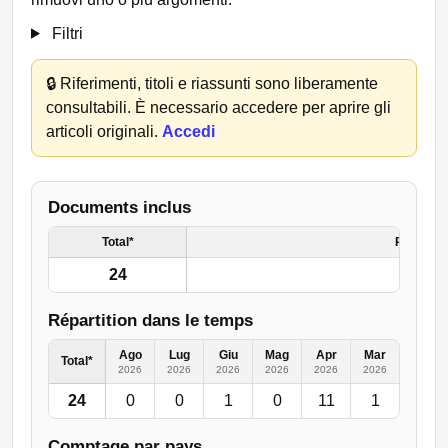
Filtri
🔒
Riferimenti, titoli e riassunti sono liberamente
consultabili. È necessario accedere per aprire gli
articoli originali.
Accedi
Documents inclus
Total*
Resto de
24
Répartition dans le temps
Ago
Lug
Giu
Mag
Apr
Mar
Feb
Total*
2026
2026
2026
2026
2026
2026
2026
24
0
0
1
0
11
1
3
Comptage par pays