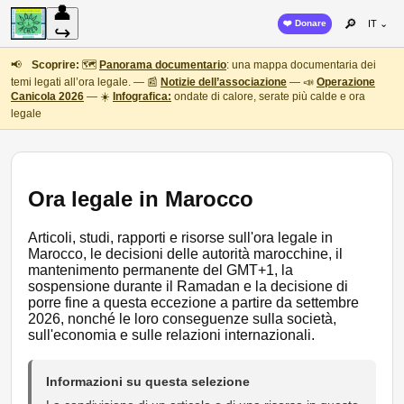
👤
🔎
❤️ Donare
IT ⌄
↪
📢
Scoprire:
🗺️
Panorama documentario
: una mappa documentaria dei
temi legati all’ora legale. — 📰
Notizie dell’associazione
— 📣
Operazione
Canicola 2026
— ☀️
Infografica:
ondate di calore, serate più calde e ora
legale
Ora legale in Marocco
Articoli, studi, rapporti e risorse sull'ora legale in
Marocco, le decisioni delle autorità marocchine, il
mantenimento permanente del GMT+1, la
sospensione durante il Ramadan e la decisione di
porre fine a questa eccezione a partire da settembre
2026, nonché le loro conseguenze sulla società,
sull'economia e sulle relazioni internazionali.
Informazioni su questa selezione