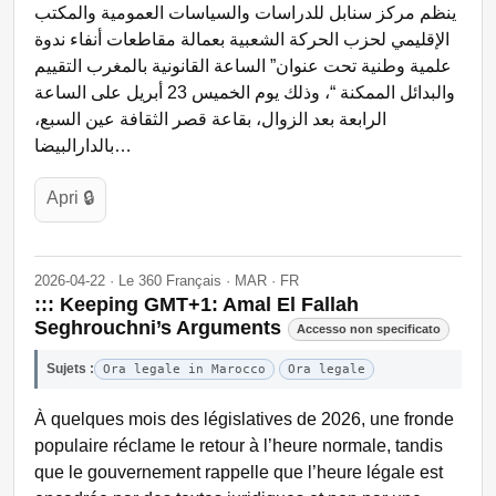
ينظم مركز سنابل للدراسات والسياسات العمومية والمكتب
الإقليمي لحزب الحركة الشعبية بعمالة مقاطعات أنفاء ندوة
علمية وطنية تحت عنوان” الساعة القانونية بالمغرب التقييم
والبدائل الممكنة “، وذلك يوم الخميس 23 أبريل على الساعة
الرابعة بعد الزوال، بقاعة قصر الثقافة عين السبع،
بالدارالبيضا…
Apri 🔒
2026-04-22 · Le 360 Français · MAR · FR
::: Keeping GMT+1: Amal El Fallah
Seghrouchni’s Arguments
Accesso non specificato
Sujets :
Ora legale in Marocco
Ora legale
À quelques mois des législatives de 2026, une fronde
populaire réclame le retour à l’heure normale, tandis
que le gouvernement rappelle que l’heure légale est