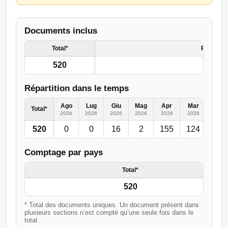
Documents inclus
Total*
Resto de
520
Répartition dans le temps
Ago
Lug
Giu
Mag
Apr
Mar
Feb
Total*
2026
2026
2026
2026
2026
2026
2026
520
0
0
16
2
155
124
50
Comptage par pays
Total*
520
* Total des documents uniques. Un document présent dans
plusieurs sections n’est compté qu’une seule fois dans le
total.