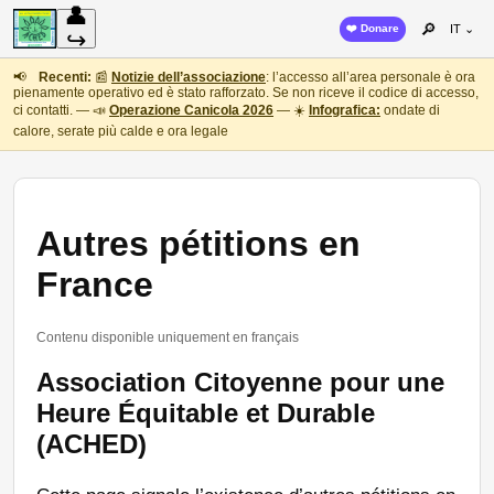
👤
🔎
❤️ Donare
IT ⌄
↪
📢
Recenti:
📰
Notizie dell’associazione
: l’accesso all’area personale è ora
pienamente operativo ed è stato rafforzato. Se non riceve il codice di accesso,
ci contatti. — 📣
Operazione Canicola 2026
— ☀️
Infografica:
ondate di
calore, serate più calde e ora legale
Autres pétitions en
France
Contenu disponible uniquement en français
Association Citoyenne pour une
Heure Équitable et Durable
(ACHED)