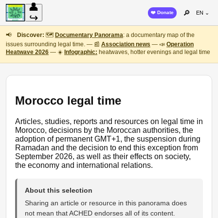
👤
🔎
❤️ Donate
EN ⌄
↪
📢
Discover:
🗺️
Documentary Panorama
: a documentary map of the
issues surrounding legal time. — 📰
Association news
— 📣
Operation
Heatwave 2026
— ☀️
Infographic:
heatwaves, hotter evenings and legal time
Morocco legal time
Articles, studies, reports and resources on legal time in
Morocco, decisions by the Moroccan authorities, the
adoption of permanent GMT+1, the suspension during
Ramadan and the decision to end this exception from
September 2026, as well as their effects on society,
the economy and international relations.
About this selection
Sharing an article or resource in this panorama does
not mean that ACHED endorses all of its content.