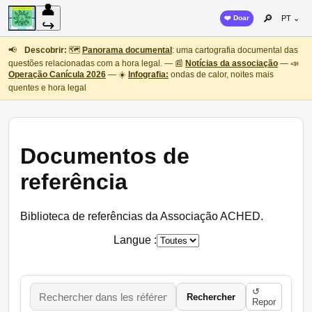
👤
🔎
❤️ Doar
PT ⌄
↪
📢
Descobrir:
🗺️
Panorama documental
: uma cartografia documental das
questões relacionadas com a hora legal. — 📰
Notícias da associação
— 📣
Operação Canícula 2026
— ☀️
Infografia:
ondas de calor, noites mais
quentes e hora legal
Documentos de
referência
Biblioteca de referências da Associação ACHED.
Langue :
↺
Rechercher
Repor