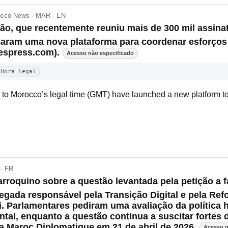
occo News · MAR · EN
ção, que recentemente reuniu mais de 300 mil assin
çaram uma nova plataforma para coordenar esforços 
espress.com).
Acesso não especificado
Hora legal
rn to Morocco’s legal time (GMT) have launched a new platform t
 · FR
roquino sobre a questão levantada pela petição a 
legada responsável pela Transição Digital e pela Ref
. Parlamentares pediram uma avaliação da política 
tal, enquanto a questão continua a suscitar fortes 
 Maroc Diplomatique em 21 de abril de 2026.
Acesso n