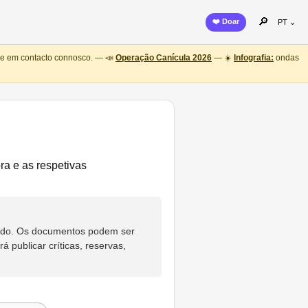
🔎
❤️ Doar
PT ⌄
ntre em contacto connosco. — 📣
Operação Canícula 2026
— ☀️
Infografia:
ondas
a e as respetivas
eúdo. Os documentos podem ser
 publicar críticas, reservas,