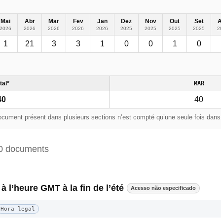
Mai
Abr
Mar
Fev
Jan
Dez
Nov
Out
Set
2026
2026
2026
2026
2026
2025
2025
2025
2025
2
1
21
3
3
1
0
0
1
0
tal*
MAR
40
40
cument présent dans plusieurs sections n’est compté qu’une seule fois dans l
0 documents
 à l’heure GMT à la fin de l’été
Acesso não especificado
Hora legal