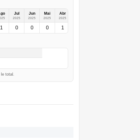
Ago
Jul
Jun
Mai
Abr
Mar
Fev
Jan
2024
2
025
2025
2025
2025
2025
2025
2025
2025
1
0
0
0
1
1
0
0
1
e total.