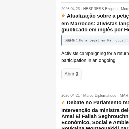
2026-04-23 · HESPRESS English - Mor
⭐
Atualização sobre a peti
em Marrocos: ativistas lan
(publicado em inglês por H
Sujets :
Hora legal em Marrocos
Activists campaigning for a retu
participation in an ongoing
Abrir 🔒
2026-04-21 · Maroc Diplomatique · MAR
⭐
Debate no Parlamento mar
Intervenção da ministra de
Amal El Fallah Seghrouchni
Económico, Social e Ambien
Soukaina Moutaouakkil para