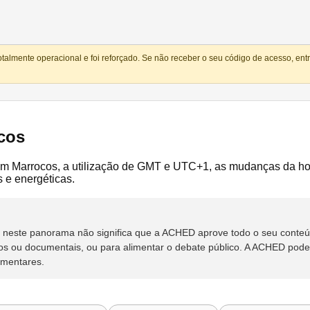
totalmente operacional e foi reforçado. Se não receber o seu código de acesso, e
cos
m Marrocos, a utilização de GMT e UTC+1, as mudanças da hor
s e energéticas.
rso neste panorama não significa que a ACHED aprove todo o seu cont
os ou documentais, ou para alimentar o debate público. A ACHED poderá
ementares.