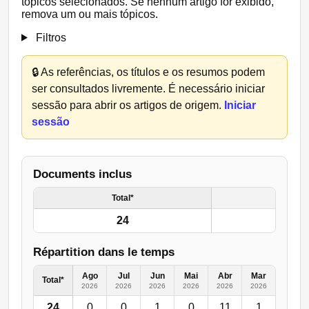
tópicos selecionados. Se nenhum artigo for exibido,
remova um ou mais tópicos.
Filtros
🔒
As referências, os títulos e os resumos podem
ser consultados livremente. É necessário iniciar
sessão para abrir os artigos de origem.
Iniciar
sessão
Documents inclus
Total*
24
Répartition dans le temps
Ago
Jul
Jun
Mai
Abr
Mar
Fev
Total*
2026
2026
2026
2026
2026
2026
2026
24
0
0
1
0
11
1
3