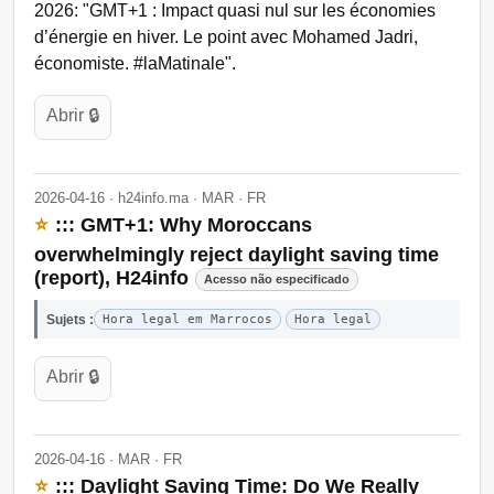
2026: "GMT+1 : Impact quasi nul sur les économies
d’énergie en hiver. Le point avec Mohamed Jadri,
économiste. #laMatinale".
Abrir 🔒
2026-04-16 · h24info.ma · MAR · FR
⭐
::: GMT+1: Why Moroccans
overwhelmingly reject daylight saving time
(report), H24info
Acesso não especificado
Sujets :
Hora legal em Marrocos
Hora legal
Abrir 🔒
2026-04-16 · MAR · FR
⭐
::: Daylight Saving Time: Do We Really