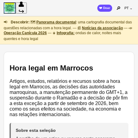
👤
🔎
❤️ Doar
PT ⌄
↪
📢
Descobrir:
🗺️
Panorama documental
: uma cartografia documental das
questões relacionadas com a hora legal. — 📰
Notícias da associação
— 📣
Operação Canícula 2026
— ☀️
Infografia:
ondas de calor, noites mais
quentes e hora legal
Hora legal em Marrocos
Artigos, estudos, relatórios e recursos sobre a hora
legal em Marrocos, as decisões das autoridades
marroquinas, a manutenção permanente do GMT+1, a
suspensão durante o Ramadão e a decisão de pôr fim
a esta exceção a partir de setembro de 2026, bem
como os seus efeitos na sociedade, na economia e
nas relações internacionais.
Sobre esta seleção