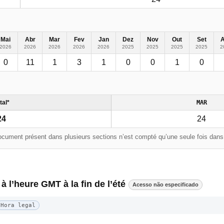
Mai
Abr
Mar
Fev
Jan
Dez
Nov
Out
Set
2026
2026
2026
2026
2026
2025
2025
2025
2025
2
0
11
1
3
1
0
0
1
0
tal*
MAR
24
24
cument présent dans plusieurs sections n’est compté qu’une seule fois dans l
 à l’heure GMT à la fin de l’été
Acesso não especificado
Hora legal