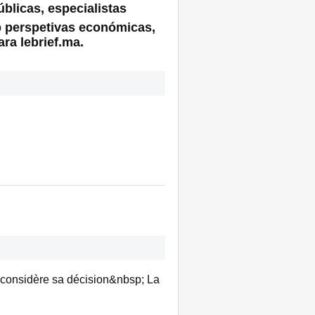
blicas, especialistas
 perspetivas económicas,
ra lebrief.ma.
econsidère sa décision&nbsp; La