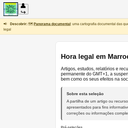
👤
↪
📢
Descobrir:
🗺️
Panorama documental
: uma cartografia documental das qu
legal
Hora legal em Marro
Artigos, estudos, relatórios e r
permanente do GMT+1, a suspensã
bem como os seus efeitos na soc
Sobre esta seleção
A partilha de um artigo ou recu
apresentados para fins informativ
correções ou informações compl
Pré-seleções