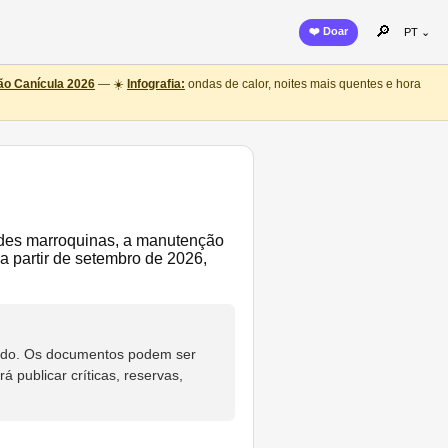
🔎
❤️ Doar
PT ⌄
o Canícula 2026
— ☀️
Infografia:
ondas de calor, noites mais quentes e hora
dades marroquinas, a manutenção
 partir de setembro de 2026,
eúdo. Os documentos podem ser
 publicar críticas, reservas,