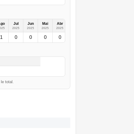
Ago
Jul
Jun
Mai
Abr
Mar
Fev
Jan
2019
2
025
2025
2025
2025
2025
2025
2025
2025
1
0
0
0
0
1
0
0
1
e total.