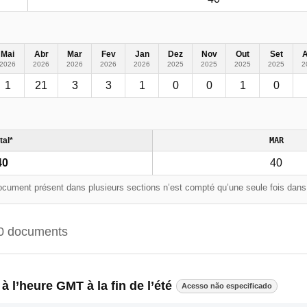
Mai
Abr
Mar
Fev
Jan
Dez
Nov
Out
Set
2026
2026
2026
2026
2026
2025
2025
2025
2025
2
1
21
3
3
1
0
0
1
0
tal*
MAR
40
40
cument présent dans plusieurs sections n’est compté qu’une seule fois dans l
0 documents
 à l’heure GMT à la fin de l’été
Acesso não especificado