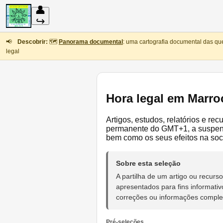
👤
↪
📢
Descobrir:
🗺️
Panorama documental
: uma cartografia documental das qu
legal
Hora legal em Marro
Artigos, estudos, relatórios e r
permanente do GMT+1, a suspensã
bem como os seus efeitos na soc
Sobre esta seleção
A partilha de um artigo ou recu
apresentados para fins informativ
correções ou informações compl
Pré-seleções