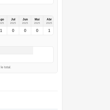
Ago
Jul
Jun
Mai
Abr
Mar
Fev
Jan
2024
2
025
2025
2025
2025
2025
2025
2025
2025
1
0
0
0
1
1
0
0
1
e total.