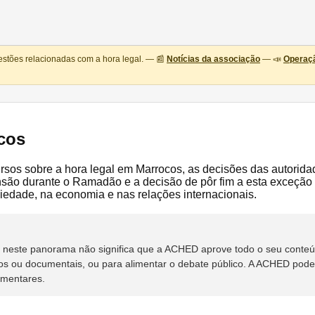
estões relacionadas com a hora legal. — 📰
Notícias da associação
— 📣
Operaçã
cos
ecursos sobre a hora legal em Marrocos, as decisões das autori
o durante o Ramadão e a decisão de pôr fim a esta exceção a
iedade, na economia e nas relações internacionais.
rso neste panorama não significa que a ACHED aprove todo o seu cont
os ou documentais, ou para alimentar o debate público. A ACHED poderá
ementares.