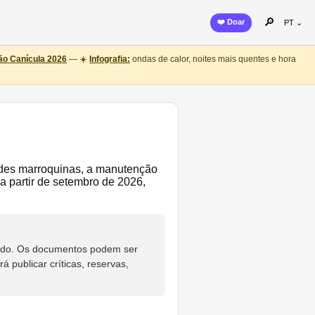
🔎
❤️ Doar
PT ⌄
o Canícula 2026
— ☀️
Infografia:
ondas de calor, noites mais quentes e hora
dades marroquinas, a manutenção
 partir de setembro de 2026,
eúdo. Os documentos podem ser
 publicar críticas, reservas,