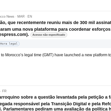
occo News · MAR · EN
ção, que recentemente reuniu mais de 300 mil assin
çaram uma nova plataforma para coordenar esforços 
espress.com).
Acesso não especificado
Hora legal
rn to Morocco’s legal time (GMT) have launched a new platform t
 · FR
roquino sobre a questão levantada pela petição a 
legada responsável pela Transição Digital e pela Ref
. Parlamentares pediram uma avaliação da política 