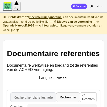
👤
🔎
❤️ Doneren
NL ⌄
↪
📢
Ontdekken:
🗺️
Documentair panorama
: een documentaire kaart van de
vraagstukken rond de wettelijke tijd. — 📰
Nieuws van de vereniging
— 📣
Operatie Hittegolf 2026
— ☀️
Infographic:
hittegolven, warmere avonden en
wettelijke tijd
Documentaire referenties
Documentaire werkwijze en toegang tot de referenties
van de ACHED-vereniging.
Langue :
↺
Rechercher
Resetten
Chercher