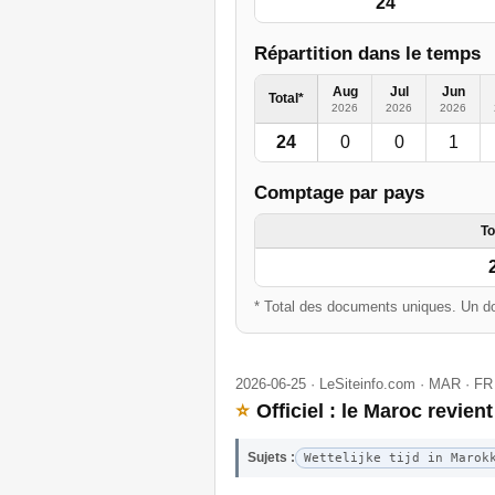
24
Répartition dans le temps
Aug
Jul
Jun
Total*
2026
2026
2026
24
0
0
1
Comptage par pays
To
* Total des documents uniques. Un do
2026-06-25 · LeSiteinfo.com · MAR · FR
⭐
Officiel : le Maroc revient
Sujets :
Wettelijke tijd in Marok