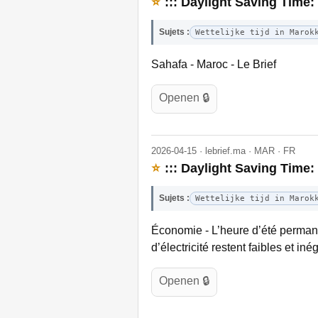
⭐
::: Daylight Saving Time:
Sujets :
Wettelijke tijd in Marok
Sahafa - Maroc - Le Brief
Openen 🔒
2026-04-15 · lebrief.ma · MAR · FR
⭐
::: Daylight Saving Time
Sujets :
Wettelijke tijd in Marok
Économie - L’heure d’été permane
d’électricité restent faibles et i
Openen 🔒