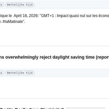
ko
Wettelijke tijd
ique le April 16, 2026: "GMT+1 : Impact quasi nul sur les écono
 #laMatinale".
 overwhelmingly reject daylight saving time (report
ko
Wettelijke tijd