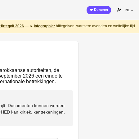
🔎
❤️ Doneren
NL ⌄
Hittegolf 2026
— ☀️
Infographic:
hittegolven, warmere avonden en wettelijke tijd
Marokkaanse autoriteiten, de
september 2026 een einde te
ernationale betrekkingen.
hrijft. Documenten kunnen worden
HED kan kritiek, kanttekeningen,