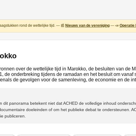
aagstukken rond de wettelijke tijd. — 📰
Nieuws van de vereniging
— 📣
Operatie 
rokko
bronnen over de wettelijke tijd in Marokko, de besluiten van de 
 de onderbreking tijdens de ramadan en het besluit om vanaf 
enals de gevolgen voor de samenleving, de economie en de int
n in dit panorama betekent niet dat ACHED de volledige inhoud ondersc
ocumentaire doeleinden of om het publieke debat te ondersteunen. AC
ie publiceren.