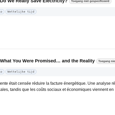
 Do We Really Save Electricity?
Toegang niet gespecificeerd
ko
Wettelijke tijd
: What You Were Promised… and the Reality
Toegang nie
ko
Wettelijke tijd
nte était censée réduire la facture énergétique. Une analyse 
négales, tandis que les coûts sociaux et économiques viennent en 