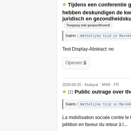
⭐
Tijdens een conferentie 
hebben deskundigen de kwe
juridisch en gezondheidskun
Toegang niet gespecificeerd
Sujets :
Wettelijke tijd in Marok
Test Display-Abstract: no
Openen 🔒
2026-04-20 · Atalayar · MAR · FR
⭐
::: Public outrage over 
Sujets :
Wettelijke tijd in Marok
La mobilisation sociale contre l
pétition en faveur du retour à l...