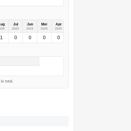
Aug
Jul
Jun
Mei
Apr
Mrt
Feb
Jan
2019
2
025
2025
2025
2025
2025
2025
2025
2025
1
0
0
0
0
1
0
0
1
e total.