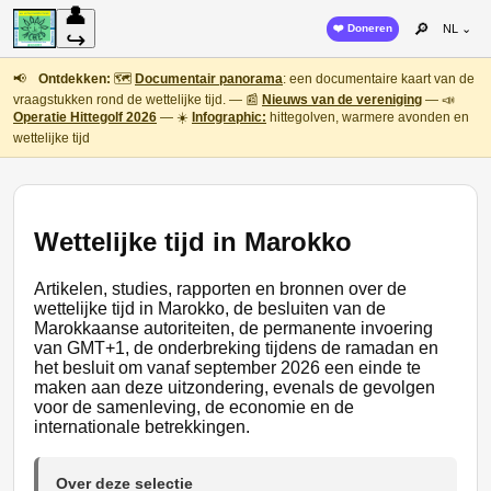
👤
🔎
❤️ Doneren
NL ⌄
↪
📢
Ontdekken:
🗺️
Documentair panorama
: een documentaire kaart van de
vraagstukken rond de wettelijke tijd. — 📰
Nieuws van de vereniging
— 📣
Operatie Hittegolf 2026
— ☀️
Infographic:
hittegolven, warmere avonden en
wettelijke tijd
Wettelijke tijd in Marokko
Artikelen, studies, rapporten en bronnen over de
wettelijke tijd in Marokko, de besluiten van de
Marokkaanse autoriteiten, de permanente invoering
van GMT+1, de onderbreking tijdens de ramadan en
het besluit om vanaf september 2026 een einde te
maken aan deze uitzondering, evenals de gevolgen
voor de samenleving, de economie en de
internationale betrekkingen.
Over deze selectie