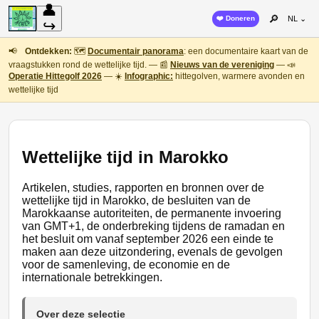
👤
🔎
❤️ Doneren
NL ⌄
↪
📢
Ontdekken:
🗺️
Documentair panorama
: een documentaire kaart van de
vraagstukken rond de wettelijke tijd. — 📰
Nieuws van de vereniging
— 📣
Operatie Hittegolf 2026
— ☀️
Infographic:
hittegolven, warmere avonden en
wettelijke tijd
Wettelijke tijd in Marokko
Artikelen, studies, rapporten en bronnen over de
wettelijke tijd in Marokko, de besluiten van de
Marokkaanse autoriteiten, de permanente invoering
van GMT+1, de onderbreking tijdens de ramadan en
het besluit om vanaf september 2026 een einde te
maken aan deze uitzondering, evenals de gevolgen
voor de samenleving, de economie en de
internationale betrekkingen.
Over deze selectie