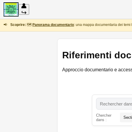
👤
↪
📢
Scoprire:
🗺️
Panorama documentario
: una mappa documentaria dei temi l
Riferimenti do
Approccio documentario e access
Chercher
dans :