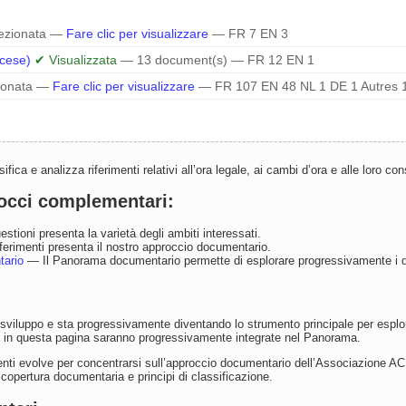
ezionata —
Fare clic per visualizzare
— FR 7 EN 3
ncese)
✔ Visualizzata
— 13 document(s) — FR 12 EN 1
ionata —
Fare clic per visualizzare
— FR 107 EN 48 NL 1 DE 1 Autres 
ica e analizza riferimenti relativi all’ora legale, ai cambi d’ora e alle loro c
rocci complementari:
stioni presenta la varietà degli ambiti interessati.
erimenti presenta il nostro approccio documentario.
tario
— Il Panorama documentario permette di esplorare progressivamente i 
viluppo e sta progressivamente diventando lo strumento principale per esplorar
ti in questa pagina saranno progressivamente integrate nel Panorama.
nti evolve per concentrarsi sull’approccio documentario dell’Associazione ACH
di copertura documentaria e principi di classificazione.