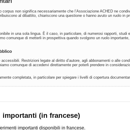
ntari
tro corpus non significa necessariamente che l’Associazione ACHED ne condivi
ibuiscono al dibattito, chiariscono una questione o hanno avuto un ruolo in pr
bile in una sola lingua. È il caso, in particolare, di numerosi rapporti, studi 
iamo comunque di metterli in prospettiva quando svolgono un ruolo importante
bblico
accessibili. Restrizioni legate al diritto d’autore, agli abbonamenti o alle con
chiamo comunque di accedervi direttamente per poterli prendere in considerazio
ente completata, in particolare per spiegare i livelli di copertura documentar
i importanti (in francese)
rimenti importanti disponibili in francese.