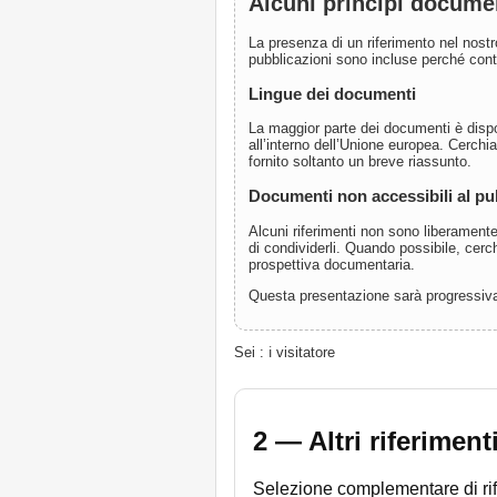
Alcuni principi docume
La presenza di un riferimento nel nos
pubblicazioni sono incluse perché contr
Lingue dei documenti
La maggior parte dei documenti è disponi
all’interno dell’Unione europea. Cerch
fornito soltanto un breve riassunto.
Documenti non accessibili al pu
Alcuni riferimenti non sono liberamente 
di condividerli. Quando possibile, cer
prospettiva documentaria.
Questa presentazione sarà progressivam
Sei : ℹ️ visitatore
2 — Altri riferiment
Selezione complementare di rife