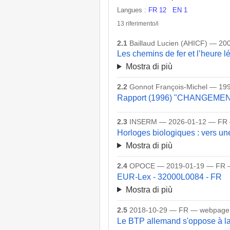
Langues :
FR 12
EN 1
13 riferimento/i
2.1
Baillaud Lucien (AHICF) — 20
Les chemins de fer et l’heure l
Mostra di più
2.2
Gonnot François-Michel — 199
Rapport (1996) "CHANGEMENT
2.3
INSERM — 2026-01-12 — FR 
Horloges biologiques : vers u
Mostra di più
2.4
OPOCE — 2019-01-19 — FR 
EUR-Lex - 32000L0084 - FR
Mostra di più
2.5
2018-10-29 — FR — webpage
Le BTP allemand s'oppose à la 