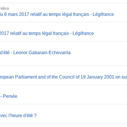
idico
du 6 mars 2017 relatif au temps légal français - Légifrance
17 relatif au temps légal français - Légifrance
 d'été - Leonor Gabarain-Echevarria
uropean Parliament and of the Council of 19 January 2001 on 
 - Persée
avec l'heure d'été ?