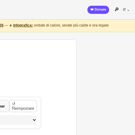
🔎
❤️ Donare
IT ⌄
26
— ☀️
Infografica:
ondate di calore, serate più calde e ora legale
↺
her
Reimpostare