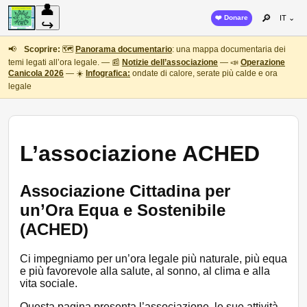
👤
🔎
❤️ Donare
IT ⌄
↪
📢
Scoprire:
🗺️
Panorama documentario
: una mappa documentaria dei
temi legati all’ora legale. — 📰
Notizie dell’associazione
— 📣
Operazione
Canicola 2026
— ☀️
Infografica:
ondate di calore, serate più calde e ora
legale
L’associazione ACHED
Associazione Cittadina per
un’Ora Equa e Sostenibile
(ACHED)
Ci impegniamo per un’ora legale più naturale, più equa
e più favorevole alla salute, al sonno, al clima e alla
vita sociale.
Questa pagina presenta l’associazione, le sue attività,