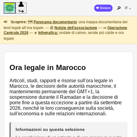
👤
🔎
❤️ Donare
IT ⌄
↪
📢
Scoprire:
🗺️
Panorama documentario
: una mappa documentaria dei
temi legati all’ora legale. — 📰
Notizie dell’associazione
— 📣
Operazione
Canicola 2026
— ☀️
Infografica:
ondate di calore, serate più calde e ora
legale
Ora legale in Marocco
Articoli, studi, rapporti e risorse sull'ora legale in
Marocco, le decisioni delle autorità marocchine, il
mantenimento permanente del GMT+1, la
sospensione durante il Ramadan e la decisione di
porre fine a questa eccezione a partire da settembre
2026, nonché le loro conseguenze sulla società,
sull'economia e sulle relazioni internazionali.
Informazioni su questa selezione