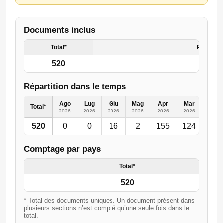
Documents inclus
Total*
Resto de
520
Répartition dans le temps
Ago
Lug
Giu
Mag
Apr
Mar
Feb
Total*
2026
2026
2026
2026
2026
2026
2026
520
0
0
16
2
155
124
50
Comptage par pays
Total*
520
* Total des documents uniques. Un document présent dans
plusieurs sections n’est compté qu’une seule fois dans le
total.