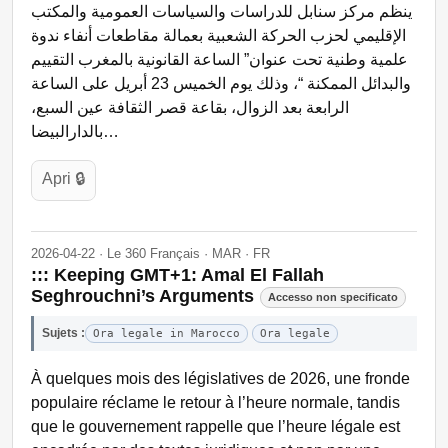
ينظم مركز سنابل للدراسات والسياسات العمومية والمكتب
الإقليمي لحزب الحركة الشعبية بعمالة مقاطعات أنفاء ندوة
علمية وطنية تحت عنوان” الساعة القانونية بالمغرب التقييم
والبدائل الممكنة “، وذلك يوم الخميس 23 أبريل على الساعة
الرابعة بعد الزوال، بقاعة قصر الثقافة عين السبع،
بالدارالبيضا…
Apri 🔒
2026-04-22 · Le 360 Français · MAR · FR
::: Keeping GMT+1: Amal El Fallah
Seghrouchni’s Arguments
Accesso non specificato
Sujets :
Ora legale in Marocco
Ora legale
À quelques mois des législatives de 2026, une fronde
populaire réclame le retour à l’heure normale, tandis
que le gouvernement rappelle que l’heure légale est