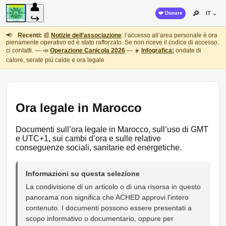
👤
🔎
❤️ Donare
IT ⌄
↪
📢
Recenti:
📰
Notizie dell’associazione
: l’accesso all’area personale è ora
pienamente operativo ed è stato rafforzato. Se non riceve il codice di accesso,
ci contatti. — 📣
Operazione Canicola 2026
— ☀️
Infografica:
ondate di
calore, serate più calde e ora legale
Ora legale in Marocco
Documenti sull’ora legale in Marocco, sull’uso di GMT
e UTC+1, sui cambi d’ora e sulle relative
conseguenze sociali, sanitarie ed energetiche.
Informazioni su questa selezione
La condivisione di un articolo o di una risorsa in questo
panorama non significa che ACHED approvi l'intero
contenuto. I documenti possono essere presentati a
scopo informativo o documentario, oppure per