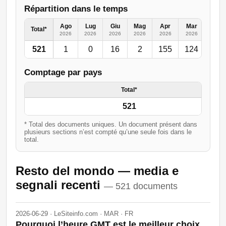
Répartition dans le temps
Ago
Lug
Giu
Mag
Apr
Mar
Feb
Total*
2026
2026
2026
2026
2026
2026
2026
521
1
0
16
2
155
124
50
Comptage par pays
Total*
521
* Total des documents uniques. Un document présent dans
plusieurs sections n’est compté qu’une seule fois dans le
total.
Resto del mondo — media e
segnali recenti
— 521 documents
2026-06-29 · LeSiteinfo.com · MAR · FR
Pourquoi l’heure GMT est le meilleur choix