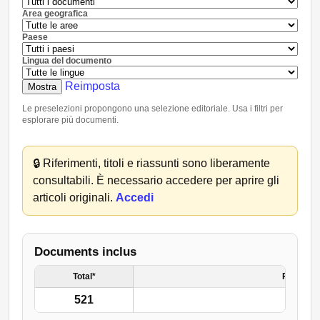
Area geografica
Paese
Lingua del documento
Reimposta
Mostra
Le preselezioni propongono una selezione editoriale. Usa i filtri per
esplorare più documenti.
🔒
Riferimenti, titoli e riassunti sono liberamente
consultabili. È necessario accedere per aprire gli
articoli originali.
Accedi
Documents inclus
Total*
Resto de
521