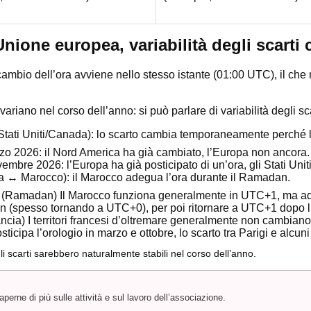
’Unione europea, variabilità degli scarti 
cambio dell’ora avviene nello stesso istante (01:00 UTC), il che m
 variano nel corso dell’anno: si può parlare di variabilità degli sca
Stati Uniti/Canada): lo scarto cambia temporaneamente perché 
o 2026: il Nord America ha già cambiato, l’Europa non ancora.
embre 2026: l’Europa ha già posticipato di un’ora, gli Stati Unit
 ↔ Marocco): il Marocco adegua l’ora durante il Ramadan.
 (Ramadan) Il Marocco funziona generalmente in UTC+1, ma a
n (spesso tornando a UTC+0), per poi ritornare a UTC+1 dopo l
ancia) I territori francesi d’oltremare generalmente non cambian
ticipa l’orologio in marzo e ottobre, lo scarto tra Parigi e alcun
i scarti sarebbero naturalmente stabili nel corso dell’anno.
erne di più sulle attività e sul lavoro dell’associazione.