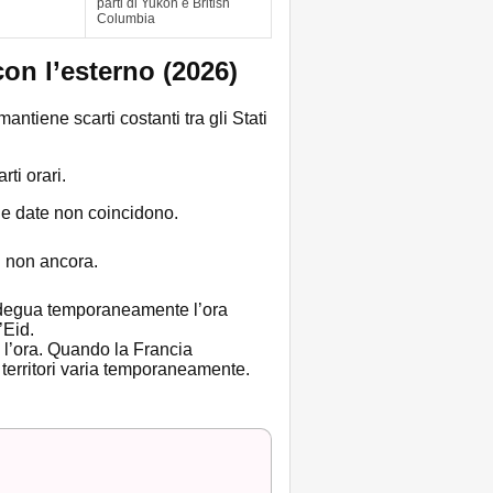
parti di Yukon e British
Columbia
con l’esterno (2026)
antiene scarti costanti tra gli Stati
rti orari.
le date non coincidono.
i non ancora.
degua temporaneamente l’ora
’Eid.
o l’ora. Quando la Francia
i territori varia temporaneamente.