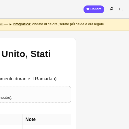
🔎
❤️ Donare
IT ⌄
26
— ☀️
Infografica:
ondate di calore, serate più calde e ora legale
Unito, Stati
guamento durante il Ramadan).
neutre).
Note