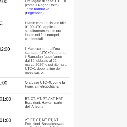
2:00
Ora legale di base: UTC+0
(come il Regno Unito).
Testo normativo
(Legifrance)
TC
Istante comune fissato alle
01:00 UTC; applicato
simultaneamente in ora
locale nei fusi europei
continentali
02:00
Il Marocco torna all’ora
standard (UTC+0) durante
il Ramadan (quest’anno
dal 15 febbraio al 22
marzo 2026) e poi ritorna a
UTC+1 dopo la fine del
mese sacro.
1:00
Ora base UTC+0, come la
Francia metropolitana
01:00
ET, CT, MT, PT, AKT, HAT.
Eccezioni: Hawaii, parte
dell’Arizona
01:00
AT, ET, CT, MT, PT, NT.
Eccezioni: Saskatchewan,