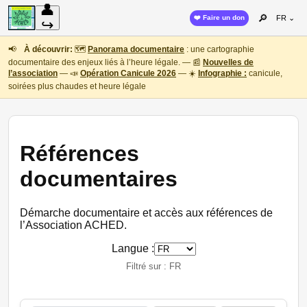
👤
🔎
❤️ Faire un don
FR ⌄
↪
📢
À découvrir:
🗺️
Panorama documentaire
: une cartographie
documentaire des enjeux liés à l’heure légale. — 📰
Nouvelles de
l’association
— 📣
Opération Canicule 2026
— ☀️
Infographie :
canicule,
soirées plus chaudes et heure légale
Références
documentaires
Démarche documentaire et accès aux références de
l’Association ACHED.
Langue :
Filtré sur : FR