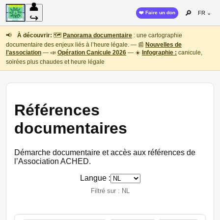
👤
🔎
❤️ Faire un don
FR ⌄
↪
📢
À découvrir:
🗺️
Panorama documentaire
: une cartographie
documentaire des enjeux liés à l’heure légale. — 📰
Nouvelles de
l’association
— 📣
Opération Canicule 2026
— ☀️
Infographie :
canicule,
soirées plus chaudes et heure légale
Références
documentaires
Démarche documentaire et accès aux références de
l’Association ACHED.
Langue :
Filtré sur : NL