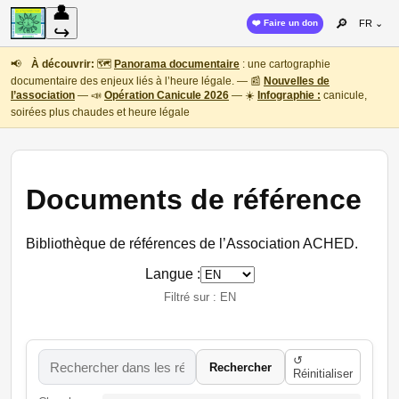
👤
🔎
❤️ Faire un don
FR ⌄
↪
📢
À découvrir:
🗺️
Panorama documentaire
: une cartographie
documentaire des enjeux liés à l’heure légale. — 📰
Nouvelles de
l’association
— 📣
Opération Canicule 2026
— ☀️
Infographie :
canicule,
soirées plus chaudes et heure légale
Documents de référence
Bibliothèque de références de l’Association ACHED.
Langue :
Filtré sur : EN
↺
Rechercher
Réinitialiser