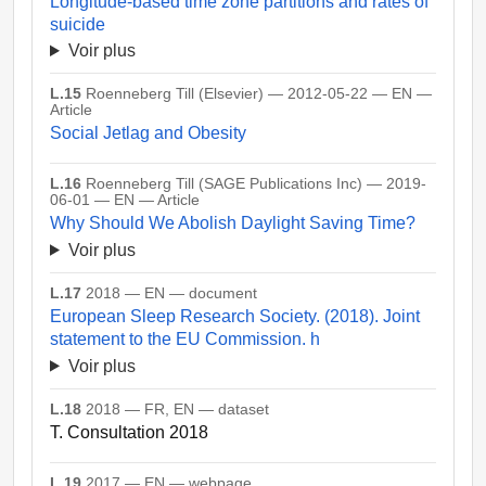
Longitude-based time zone partitions and rates of
suicide
Voir plus
L.15
Roenneberg Till (Elsevier) — 2012-05-22 — EN —
Article
Social Jetlag and Obesity
L.16
Roenneberg Till (SAGE Publications Inc) — 2019-
06-01 — EN — Article
Why Should We Abolish Daylight Saving Time?
Voir plus
L.17
2018 — EN — document
European Sleep Research Society. (2018). Joint
statement to the EU Commission. h
Voir plus
L.18
2018 — FR, EN — dataset
T. Consultation 2018
L.19
2017 — EN — webpage