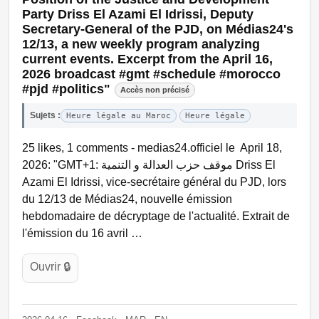
Party Driss El Azami El Idrissi, Deputy
Secretary-General of the PJD, on Médias24's
12/13, a new weekly program analyzing
current events. Excerpt from the April 16,
2026 broadcast #gmt #schedule #morocco
#pjd #politics"
Accès non précisé
Sujets :
Heure légale au Maroc
Heure légale
25 likes, 1 comments - medias24.officiel le April 18,
2026‎: "GMT+1: موقف حزب العدالة و التنمية Driss El
Azami El Idrissi, vice-secrétaire général du PJD, lors
du 12/13 de Médias24, nouvelle émission
hebdomadaire de décryptage de l'actualité. Extrait de
l'émission du 16 avril …
Ouvrir 🔒