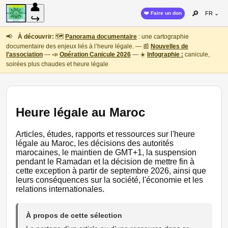
👤
🔎
❤️ Faire un don
FR ⌄
↪
📢
À découvrir:
🗺️
Panorama documentaire
: une cartographie
documentaire des enjeux liés à l’heure légale. — 📰
Nouvelles de
l’association
— 📣
Opération Canicule 2026
— ☀️
Infographie :
canicule,
soirées plus chaudes et heure légale
Heure légale au Maroc
Articles, études, rapports et ressources sur l'heure
légale au Maroc, les décisions des autorités
marocaines, le maintien de GMT+1, la suspension
pendant le Ramadan et la décision de mettre fin à
cette exception à partir de septembre 2026, ainsi que
leurs conséquences sur la société, l'économie et les
relations internationales.
À propos de cette sélection