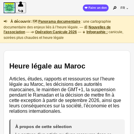
👤
🔎
❤️ Faire un don
FR ⌄
↪
📢
À découvrir:
🗺️
Panorama documentaire
: une cartographie
documentaire des enjeux liés à l’heure légale. — 📰
Nouvelles de
l’association
— 📣
Opération Canicule 2026
— ☀️
Infographie :
canicule,
soirées plus chaudes et heure légale
Heure légale au Maroc
Articles, études, rapports et ressources sur l'heure
légale au Maroc, les décisions des autorités
marocaines, le maintien de GMT+1, la suspension
pendant le Ramadan et la décision de mettre fin à
cette exception à partir de septembre 2026, ainsi que
leurs conséquences sur la société, l'économie et les
relations internationales.
À propos de cette sélection