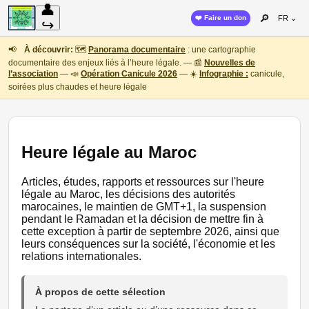
👤
🔎
❤️ Faire un don
FR ⌄
↪
📢
À découvrir:
🗺️
Panorama documentaire
: une cartographie
documentaire des enjeux liés à l’heure légale. — 📰
Nouvelles de
l’association
— 📣
Opération Canicule 2026
— ☀️
Infographie :
canicule,
soirées plus chaudes et heure légale
Heure légale au Maroc
Articles, études, rapports et ressources sur l'heure
légale au Maroc, les décisions des autorités
marocaines, le maintien de GMT+1, la suspension
pendant le Ramadan et la décision de mettre fin à
cette exception à partir de septembre 2026, ainsi que
leurs conséquences sur la société, l'économie et les
relations internationales.
À propos de cette sélection