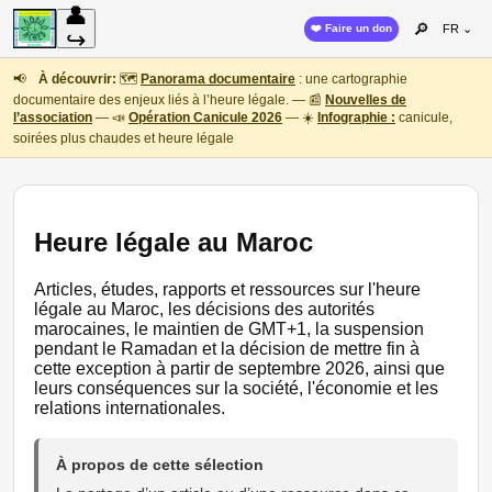
👤
🔎
❤️ Faire un don
FR ⌄
↪
📢
À découvrir:
🗺️
Panorama documentaire
: une cartographie
documentaire des enjeux liés à l’heure légale. — 📰
Nouvelles de
l’association
— 📣
Opération Canicule 2026
— ☀️
Infographie :
canicule,
soirées plus chaudes et heure légale
Heure légale au Maroc
Articles, études, rapports et ressources sur l'heure
légale au Maroc, les décisions des autorités
marocaines, le maintien de GMT+1, la suspension
pendant le Ramadan et la décision de mettre fin à
cette exception à partir de septembre 2026, ainsi que
leurs conséquences sur la société, l'économie et les
relations internationales.
À propos de cette sélection