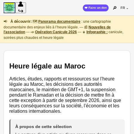
👤
🔎
❤️ Faire un don
FR ⌄
↪
📢
À découvrir:
🗺️
Panorama documentaire
: une cartographie
documentaire des enjeux liés à l’heure légale. — 📰
Nouvelles de
l’association
— 📣
Opération Canicule 2026
— ☀️
Infographie :
canicule,
soirées plus chaudes et heure légale
Heure légale au Maroc
Articles, études, rapports et ressources sur l'heure
légale au Maroc, les décisions des autorités
marocaines, le maintien de GMT+1, la suspension
pendant le Ramadan et la décision de mettre fin à
cette exception à partir de septembre 2026, ainsi que
leurs conséquences sur la société, l'économie et les
relations internationales.
À propos de cette sélection