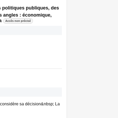
s politiques publiques, des
ts angles : économique,
a
Accès non précisé
econsidère sa décision&nbsp; La