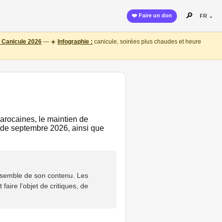
🔎
❤️ Faire un don
FR ⌄
 Canicule 2026
— ☀️
Infographie :
canicule, soirées plus chaudes et heure
marocaines, le maintien de
r de septembre 2026, ainsi que
nsemble de son contenu. Les
aire l’objet de critiques, de