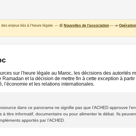
des enjeux liés à l’heure légale. — 📰
Nouvelles de l’association
— 📣
Opération
oc
sources sur l'heure légale au Maroc, les décisions des autorités 
Ramadan et la décision de mettre fin à cette exception à parti
 l'économie et les relations internationales.
 ressource dans ce panorama ne signifie pas que l’ACHED approuve l’e
 titre informatif, documentaire ou pour alimenter le débat. Ils peuvent f
ompléments apportés par l’ACHED.