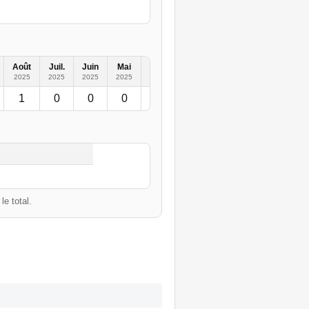
Août
Juil.
Juin
Mai
Avr.
Mars
Févr.
Janv.
20
2025
2025
2025
2025
2025
2025
2025
2025
1
0
0
0
0
1
0
0
1
e total.