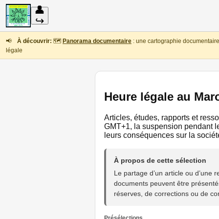
👤
↪
📢
À découvrir:
🗺️
Panorama documentaire
: une cartographie documentaire 
légale
Heure légale au Mar
Articles, études, rapports et res
GMT+1, la suspension pendant le 
leurs conséquences sur la société,
À propos de cette sélection
Le partage d’un article ou d’une
documents peuvent être présentés à
réserves, de corrections ou de c
Présélections