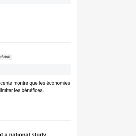
récisé
récente montre que les économies
limiter les bénéfices.
f a national study,