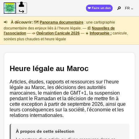
👤
🔎
❤️ Faire un don
FR ⌄
↪
📢
À découvrir:
🗺️
Panorama documentaire
: une cartographie
documentaire des enjeux liés à l’heure légale. — 📰
Nouvelles de
l’association
— 📣
Opération Canicule 2026
— ☀️
Infographie :
canicule,
soirées plus chaudes et heure légale
Heure légale au Maroc
Articles, études, rapports et ressources sur l'heure
légale au Maroc, les décisions des autorités
marocaines, le maintien de GMT+1, la suspension
pendant le Ramadan et la décision de mettre fin à
cette exception à partir de septembre 2026, ainsi que
leurs conséquences sur la société, l'économie et les
relations internationales.
À propos de cette sélection