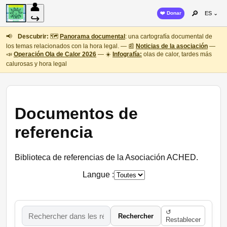
👤
🔎
❤️ Donar
ES ⌄
↪
📢
Descubrir:
🗺️
Panorama documental
: una cartografía documental de
los temas relacionados con la hora legal. — 📰
Noticias de la asociación
—
📣
Operación Ola de Calor 2026
— ☀️
Infografía:
olas de calor, tardes más
calurosas y hora legal
Documentos de
referencia
Biblioteca de referencias de la Asociación ACHED.
Langue :
↺
Rechercher
Restablecer