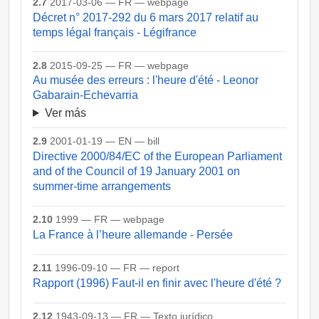
2.7
2017-03-06 — FR — webpage
Décret n° 2017-292 du 6 mars 2017 relatif au
temps légal français - Légifrance
2.8
2015-09-25 — FR — webpage
Au musée des erreurs : l'heure d'été - Leonor
Gabarain-Echevarria
Ver más
2.9
2001-01-19 — EN — bill
Directive 2000/84/EC of the European Parliament
and of the Council of 19 January 2001 on
summer-time arrangements
2.10
1999 — FR — webpage
La France à l’heure allemande - Persée
2.11
1996-09-10 — FR — report
Rapport (1996) Faut-il en finir avec l'heure d'été ?
2.12
1943-09-13 — FR — Texto jurídico