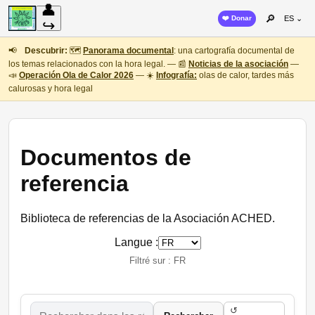
👤
🔎
❤️ Donar
ES ⌄
↪
📢
Descubrir:
🗺️
Panorama documental
: una cartografía documental de
los temas relacionados con la hora legal. — 📰
Noticias de la asociación
—
📣
Operación Ola de Calor 2026
— ☀️
Infografía:
olas de calor, tardes más
calurosas y hora legal
Documentos de
referencia
Biblioteca de referencias de la Asociación ACHED.
Langue :
Filtré sur : FR
↺