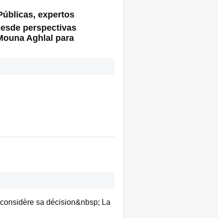
Públicas, expertos
desde perspectivas
 Mouna Aghlal para
econsidère sa décision&nbsp; La