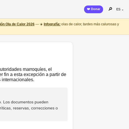
🔎
❤️ Donar
ES ⌄
ón Ola de Calor 2026
— ☀️
Infografía:
olas de calor, tardes más calurosas y
autoridades marroquíes, el
fin a esta excepción a partir de
 internacionales.
do. Los documentos pueden
íticas, reservas, correcciones o