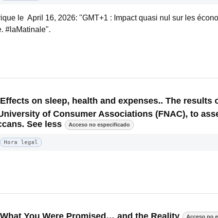
ique le April 16, 2026: "GMT+1 : Impact quasi nul sur les écono
 #laMatinale".
ffects on sleep, health and expenses.. The results o
University of Consumer Associations (FNAC), to asse
cans. See less
Acceso no especificado
Hora legal
: What You Were Promised… and the Reality
Acceso no e