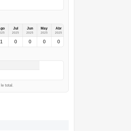
Ago
Jul
Jun
May
Abr
Mar
Feb
Ene
2019
2
025
2025
2025
2025
2025
2025
2025
2025
1
0
0
0
0
1
0
0
1
e total.