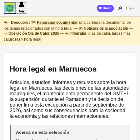
👤
🔎
❤️ Donar
ES ⌄
↪
📢
Descubrir:
🗺️
Panorama documental
: una cartografía documental de
los temas relacionados con la hora legal. — 📰
Noticias de la asociación
—
📣
Operación Ola de Calor 2026
— ☀️
Infografía:
olas de calor, tardes más
calurosas y hora legal
Hora legal en Marruecos
Artículos, estudios, informes y recursos sobre la hora
legal en Marruecos, las decisiones de las autoridades
marroquíes, el mantenimiento permanente del GMT+1,
la suspensión durante el Ramadán y la decisión de
poner fin a esta excepción a partir de septiembre de
2026, así como sus consecuencias para la sociedad,
la economía y las relaciones internacionales.
Acerca de esta selección