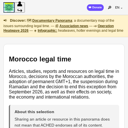
👤
🔎
❤️ Donate
EN ⌄
↪
📢
Discover:
🗺️
Documentary Panorama
: a documentary map of the
issues surrounding legal time. — 📰
Association news
— 📣
Operation
Heatwave 2026
— ☀️
Infographic:
heatwaves, hotter evenings and legal time
Morocco legal time
Articles, studies, reports and resources on legal time in
Morocco, decisions by the Moroccan authorities, the
adoption of permanent GMT+1, the suspension during
Ramadan and the decision to end this exception from
September 2026, as well as their effects on society,
the economy and international relations.
About this selection
Sharing an article or resource in this panorama does
not mean that ACHED endorses all of its content.