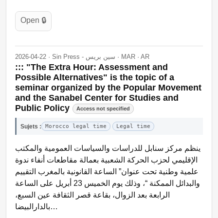
Open 🔒
2026-04-22 · Sin Press - سين بريس · MAR · AR
::: "The Extra Hour: Assessment and
Possible Alternatives" is the topic of a
seminar organized by the Popular Movement
and the Sanabel Center for Studies and
Public Policy
Access not specified
Sujets :
Morocco legal time
Legal time
ينظم مركز سنابل للدراسات والسياسات العمومية والمكتب
الإقليمي لحزب الحركة الشعبية بعمالة مقاطعات أنفاء ندوة
علمية وطنية تحت عنوان” الساعة القانونية بالمغرب التقييم
والبدائل الممكنة “، وذلك يوم الخميس 23 أبريل على الساعة
الرابعة بعد الزوال، بقاعة قصر الثقافة عين السبع،
بالدارالبيضا…