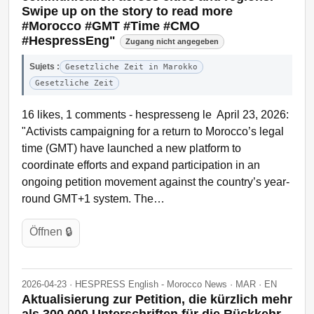
Swipe up on the story to read more
#Morocco #GMT #Time #CMO
#HespressEng"
Zugang nicht angegeben
Sujets :
Gesetzliche Zeit in Marokko
Gesetzliche Zeit
16 likes, 1 comments - hespresseng le April 23, 2026:
"Activists campaigning for a return to Morocco’s legal
time (GMT) have launched a new platform to
coordinate efforts and expand participation in an
ongoing petition movement against the country’s year-
round GMT+1 system. The…
Öffnen 🔒
2026-04-23 · HESPRESS English - Morocco News · MAR · EN
Aktualisierung zur Petition, die kürzlich mehr
als 300.000 Unterschriften für die Rückkehr