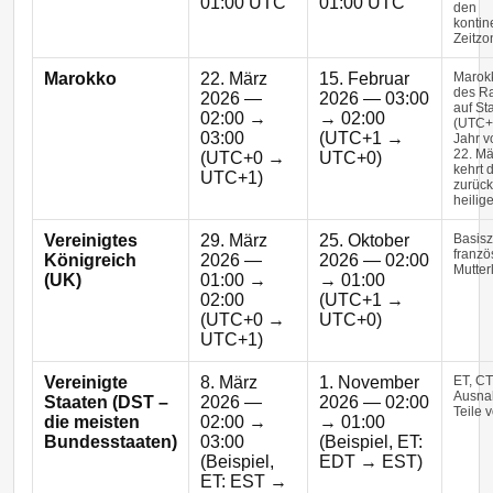
01:00 UTC
01:00 UTC
den
kontin
Zeitzo
Marokko
22. März
15. Februar
Marokk
des R
2026 —
2026 — 03:00
auf St
02:00 →
→ 02:00
(UTC+
03:00
(UTC+1 →
Jahr v
22. Mä
(UTC+0 →
UTC+0)
kehrt
UTC+1)
zurück
heilig
Vereinigtes
29. März
25. Oktober
Basisz
franzö
Königreich
2026 —
2026 — 02:00
Mutter
(UK)
01:00 →
→ 01:00
02:00
(UTC+1 →
(UTC+0 →
UTC+0)
UTC+1)
Vereinigte
8. März
1. November
ET, CT
Ausna
Staaten (DST –
2026 —
2026 — 02:00
Teile 
die meisten
02:00 →
→ 01:00
Bundesstaaten)
03:00
(Beispiel, ET:
(Beispiel,
EDT → EST)
ET: EST →