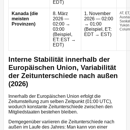
EDT)
Kanada (die
8. März
1. November
AT, ET
Ausna
meisten
2026 —
2026 — 02:00
Saskat
Provinzen)
02:00 →
→ 01:00
Yukon 
03:00
(Beispiel, ET:
Colum
(Beispiel,
EDT → EST)
ET: EST →
EDT)
Interne Stabilität innerhalb der
Europäischen Union, Variabilität
der Zeitunterschiede nach außen
(2026)
Innerhalb der Europäischen Union erfolgt die
Zeitumstellung zum selben Zeitpunkt (01:00 UTC),
wodurch konstante Zeitunterschiede zwischen den
Mitgliedstaaten bestehen bleiben.
Demgegenüber variieren die Zeitunterschiede nach
außen im Laufe des Jahres: Man kann von einer