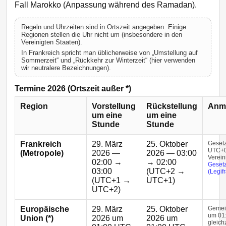
Fall Marokko (Anpassung während des Ramadan).
Regeln und Uhrzeiten sind in Ortszeit angegeben. Einige
Regionen stellen die Uhr nicht um (insbesondere in den
Vereinigten Staaten).
In Frankreich spricht man üblicherweise von „Umstellung auf
Sommerzeit“ und „Rückkehr zur Winterzeit“ (hier verwenden
wir neutralere Bezeichnungen).
Termine 2026 (Ortszeit außer *)
Region
Vorstellung
Rückstellung
Anm
um eine
um eine
Stunde
Stunde
Frankreich
29. März
25. Oktober
Gesetz
UTC+0
(Metropole)
2026 —
2026 — 03:00
Verein
02:00 →
→ 02:00
Gesetz
03:00
(UTC+2 →
(Legif
(UTC+1 →
UTC+1)
UTC+2)
Europäische
29. März
25. Oktober
Gemei
um 01
Union (*)
2026 um
2026 um
gleichz