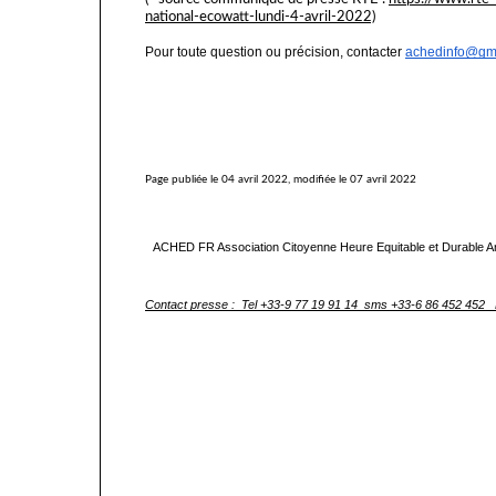
national-ecowatt-lundi-4-avril-2022)
Pour toute question ou précision, contacter 
achedinfo@gm
Page publiée le 04 avril 2022, modifiée le 07 avril 2022
ACHED FR Association Citoyenne Heure Equitable et Durable An
Contact presse : 
 Tel +33-9 77 19 91 14  sms +33-6 86 452 452   
#COP26 #climat #urgenceclimat #changement #heure #heurenormale #h