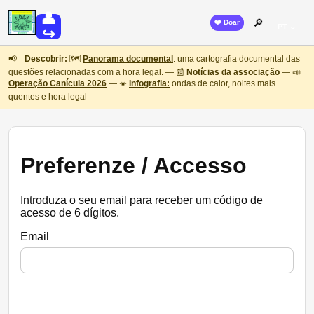
👤
🔎
❤️ Doar
PT ⌄
↪
📢
Descobrir:
🗺️
Panorama documental
: uma cartografia documental das
questões relacionadas com a hora legal. — 📰
Notícias da associação
— 📣
Operação Canícula 2026
— ☀️
Infografia:
ondas de calor, noites mais
quentes e hora legal
Preferenze / Accesso
Introduza o seu email para receber um código de
acesso de 6 dígitos.
Email