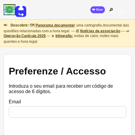
👤
🔎
❤️ Doar
PT ⌄
↪
📢
Descobrir:
🗺️
Panorama documental
: uma cartografia documental das
questões relacionadas com a hora legal. — 📰
Notícias da associação
— 📣
Operação Canícula 2026
— ☀️
Infografia:
ondas de calor, noites mais
quentes e hora legal
Preferenze / Accesso
Introduza o seu email para receber um código de
acesso de 6 dígitos.
Email