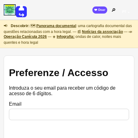
👤
🔎
❤️ Doar
PT ⌄
↪
📢
Descobrir:
🗺️
Panorama documental
: uma cartografia documental das
questões relacionadas com a hora legal. — 📰
Notícias da associação
— 📣
Operação Canícula 2026
— ☀️
Infografia:
ondas de calor, noites mais
quentes e hora legal
Preferenze / Accesso
Introduza o seu email para receber um código de
acesso de 6 dígitos.
Email