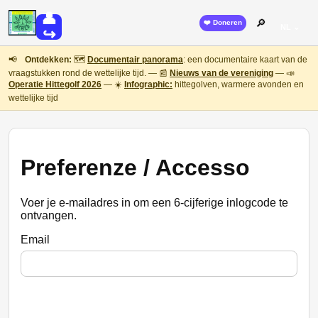
👤
🔎
❤️ Doneren
NL ⌄
↪
📢
Ontdekken:
🗺️
Documentair panorama
: een documentaire kaart van de
vraagstukken rond de wettelijke tijd. — 📰
Nieuws van de vereniging
— 📣
Operatie Hittegolf 2026
— ☀️
Infographic:
hittegolven, warmere avonden en
wettelijke tijd
Preferenze / Accesso
Voer je e-mailadres in om een 6-cijferige inlogcode te
ontvangen.
Email